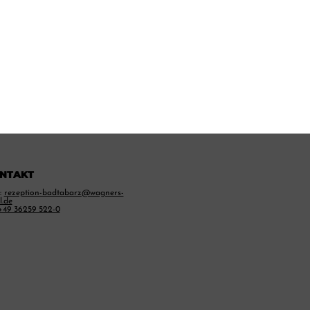
NTAKT
:
rezeption-badtabarz@wagners-
l.de
+49 36259 522-0