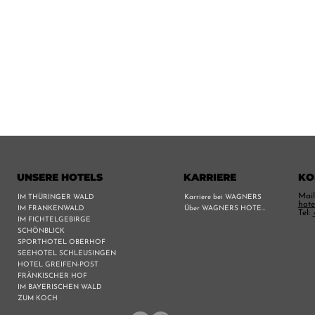
UNSERE HOTELS
KARRIERE
KO
Mail
IM THÜRINGER WALD
Karriere bei WAGNERS
hote
IM FRANKENWALD
Über WAGNERS HOTELS
Tel:
IM FICHTELGEBIRGE
SCHÖNBLICK
SPORTHOTEL OBERHOF
SEEHOTEL SCHLEUSINGEN
HOTEL GREIFEN-POST
FRÄNKISCHER HOF
IM BAYERISCHEN WALD
ZUM KOCH