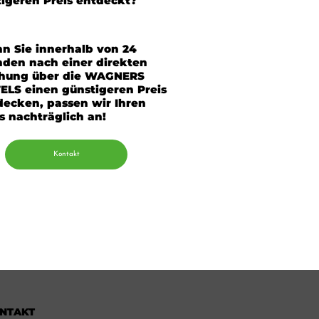
igeren Preis entdeckt?
n Sie innerhalb von 24
nden nach einer direkten
hung über die WAGNERS
ELS einen günstigeren Preis
decken, passen wir Ihren
s nachträglich an!
Kontakt
NTAKT