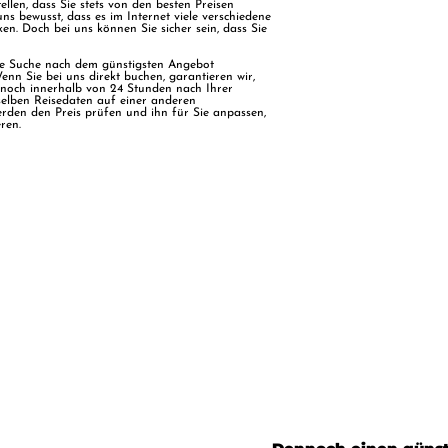
len, dass Sie stets von den besten Preisen
uns bewusst, dass es im Internet viele verschiedene
n. Doch bei uns können Sie sicher sein, dass Sie
nde Suche nach dem günstigsten Angebot
enn Sie bei uns direkt buchen, garantieren wir,
ennoch innerhalb von 24 Stunden nach Ihrer
selben Reisedaten auf einer anderen
erden den Preis prüfen und ihn für Sie anpassen,
ren.