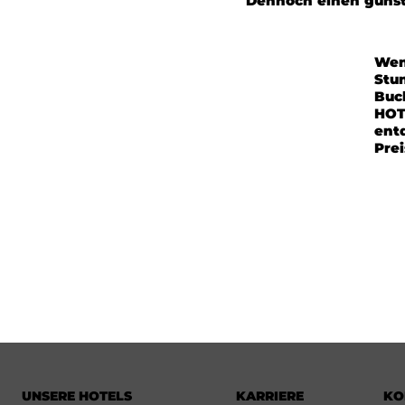
Dennoch einen günst
Wen
Stu
Buc
HOT
ent
Prei
UNSERE HOTELS
KARRIERE
KO