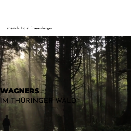
ehemals Hotel Frauenberger
WAGNERS
IM THÜRINGER WALD