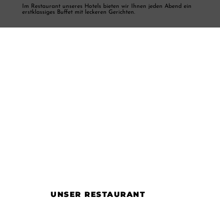
Im Restaurant unseres Hotels bieten wir Ihnen jeden Abend ein
erstklassiges Buffet mit leckeren Gerichten.
UNSER RESTAURANT